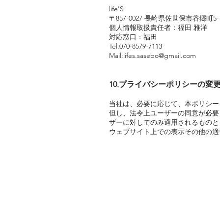
life'S
〒857-0027 長崎県佐世保市谷郷町5
個人情報取扱責任者：福田 雅洋
対応窓口：福田
Tel:070-8579-7113
Mail:
lifes.sasebo@gmail.com
10.プライバシーポリシーの変
当社は、必要に応じて、本ポリシー
但し、法令上ユーザーの同意が必要
ザーに対してのみ適用されるものと
ウェブサイト上での表示その他の適