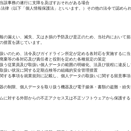
当該事務の遂行に支障を及ぼすおそれがある場合
関する法律（以下「個人情報保護法」といいます。）その他の法令で認めら
報の漏えい、滅失、又はき損の予防及び是正のため、当社内において規
の措置を講じています。
扱いのため、法令及びガイドライン所定が定める各対応を実施するに当
廃棄等の各対応及び責任者と役割を定めた各種規定の策定
扱う従業員及び取扱い個人データの範囲の明確化、法及び規程に違反し
取扱い状況に関する定期点検等の組織的安全管理措置
関する事項を就業規則に記載し、個人データの取扱いに関する留意事項
器の制限、個人データを取り扱う機器及び電子媒体・書類の盗難・紛失
ムに対する外部からの不正アクセス又は不正ソフトウェアから保護する