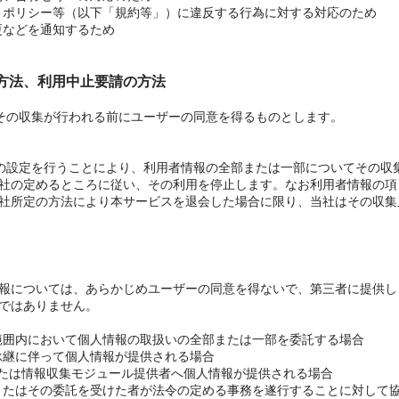
約、ポリシー等（以下「規約等」）に違反する行為に対する対応のため
変更などを通知するため
の方法、利用中止要請の方法
、その収集が行われる前にユーザーの同意を得るものとします。
所定の設定を行うことにより、利用者情報の全部または一部についてその
社の定めるところに従い、その利用を停止します。なお利用者情報の項
社所定の方法により本サービスを退会した場合に限り、当社はその収集
報については、あらかじめユーザーの同意を得ないで、第三者に提供し
ではありません。
な範囲内において個人情報の取扱いの全部または一部を委託する場合
の承継に伴って個人情報が提供される場合
先または情報収集モジュール提供者へ個人情報が提供される場合
団体またはその委託を受けた者が法令の定める事務を遂行することに対して