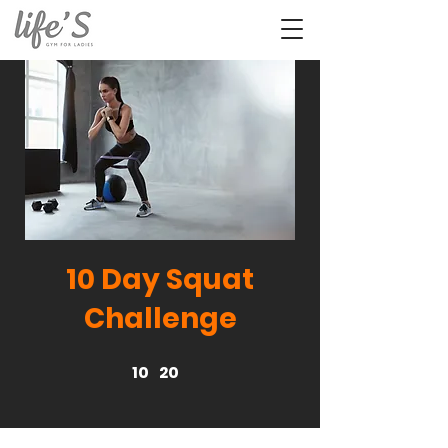
10 Day Squat
Challenge
10
20
10 undefined
20 undefined